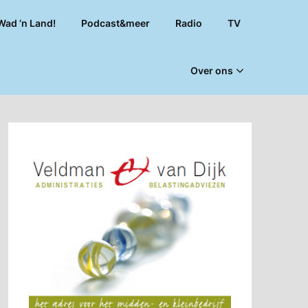
Wad ’n Land!
Podcast&meer
Radio
TV
Over ons