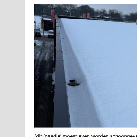
(dit ‘paadje’ moest even worden schoonge