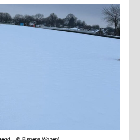
veegd… © Rispens Wonen)