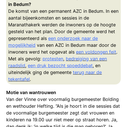
in Bedum?
De komst van een permanent AZC in Bedum. In een
aantal bijeenkomsten en sessies in de
Maranathakerk werden de inwoners op de hoogte
gesteld van het plan. Door de gemeente werd het
gepresenteerd als
een onderzoek naar de
mogelijkheid
van een AZC in Bedum maar door de
inwoners werd het opgevat als
een voldongen feit
.
Met als gevolg:
protesten
,
bedreiging van een
raadslid
,
een druk bezocht spoeddebat
, en
uiteindelijk ging de gemeente
terug naar de
tekentafel
.
Motie van wantrouwen
Van der Vinne over voormalig burgemeester Bolding
en wethouder Hefting. “Als je hoort in die sessies dat
de voormalige burgemeester zegt dat vrouwen en
kinderen na 19.00 uur niet meer op straat horen. Ja,
dan denk ik: ‘in welke tijd is die man geboren?’ Ja,