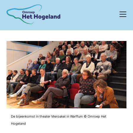
Skip
to
content
De bijeenkomst in theater Meroakel in Warffum © Omroep Het
Hogeland