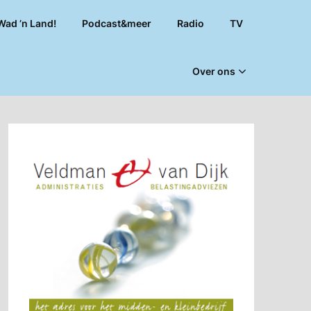
Wad ’n Land!
Podcast&meer
Radio
TV
Over ons