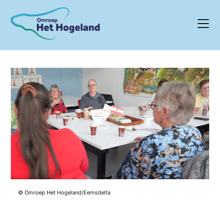
Skip
to
content
© Omroep Het Hogeland/Eemsdelta