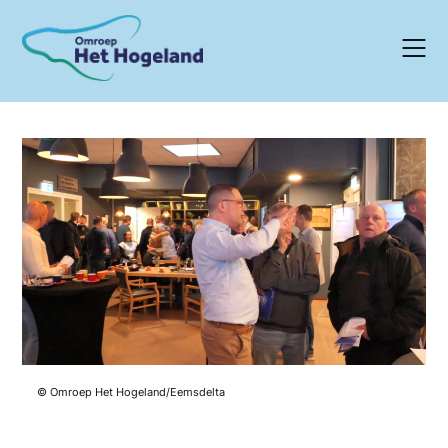
Skip
to
content
© Omroep Het Hogeland/Eemsdelta