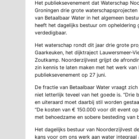
Het publieksevenement dat Waterschap Noorde
Groningen drie grote waterschapsprojecten 
van Betaalbaar Water in het algemeen bestuu
heeft het dagelijks bestuur om opheldering 
verdedigbaar.
Het waterschap rondt dit jaar drie grote proje
Gaarkeuken, het dijktraject Lauwersmeer-Vi
Zoutkamp. Noorderzijlvest grijpt de afrond
zin kennis te laten maken met het werk van 
publieksevenement op 27 juni.
De fractie van Betaalbaar Water vraagt zic
niet letterlijk teveel van het goede is. “Dr
en uiteraard moet daarbij stil worden gestaan
“De kosten van € 150.000 voor dit event op 2
met behoedzame en sobere besteding van be
Het dagelijks bestuur van Noorderzijlvest d
kans voor om ons werk aan water integraal aa