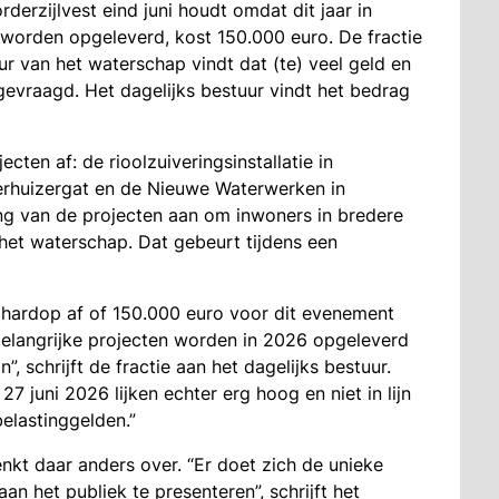
rzijlvest eind juni houdt omdat dit jaar in
worden opgeleverd, kost 150.000 euro. De fractie
r van het waterschap vindt dat (te) veel geld en
gevraagd. Het dagelijks bestuur vindt het bedrag
cten af: de rioolzuiveringsinstallatie in
erhuizergat en de Nieuwe Waterwerken in
ing van de projecten aan om inwoners in bredere
het waterschap. Dat gebeurt tijdens een
h hardop af of 150.000 euro voor dit evenement
ie belangrijke projecten worden in 2026 opgeleverd
”, schrijft de fractie aan het dagelijks bestuur.
7 juni 2026 lijken echter erg hoog en niet in lijn
lastinggelden.”
enkt daar anders over. “Er doet zich de unieke
n het publiek te presenteren”, schrijft het