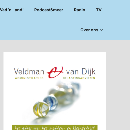
Wad ’n Land!
Podcast&meer
Radio
TV
Over ons