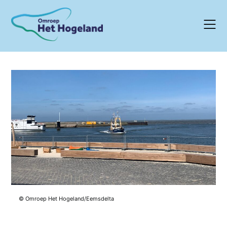
Skip
to
content
© Omroep Het Hogeland/Eemsdelta