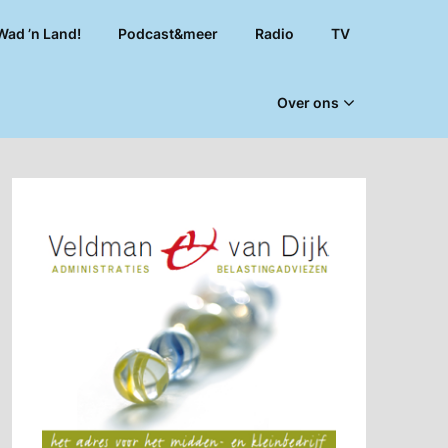
Wad ’n Land!
Podcast&meer
Radio
TV
Over ons