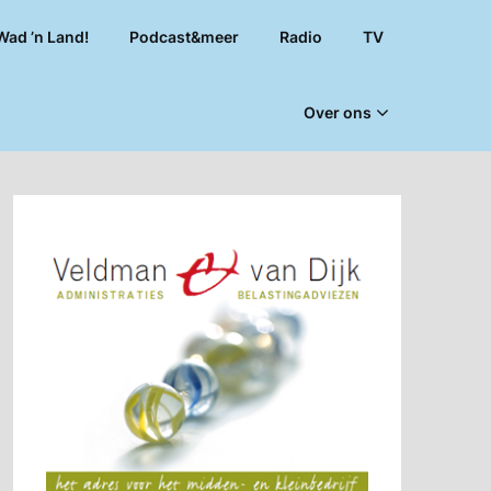
Wad ’n Land!
Podcast&meer
Radio
TV
Over ons