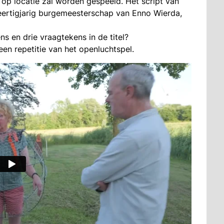
op locatie zal worden gespeeld. Het script van
eertigjarig burgemeesterschap van Enno Wierda,
.
 en drie vraagtekens in de titel?
een repetitie van het openluchtspel.