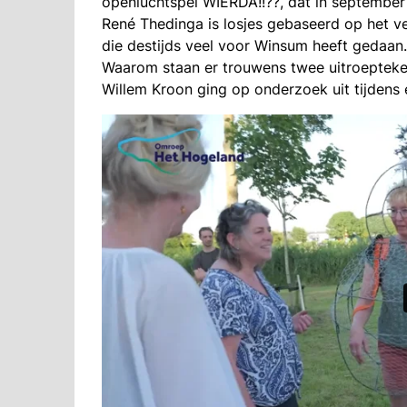
openluchtspel WIERDA!!??, dat in september 
René Thedinga is losjes gebaseerd op het v
die destijds veel voor Winsum heeft gedaan
Waarom staan er trouwens twee uitroeptekens
Willem Kroon ging op onderzoek uit tijdens 