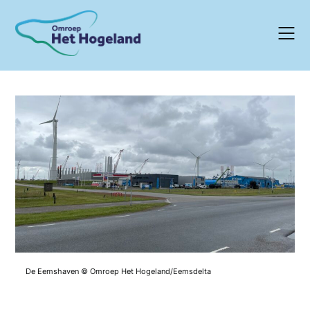
Skip
to
content
De Eemshaven © Omroep Het Hogeland/Eemsdelta