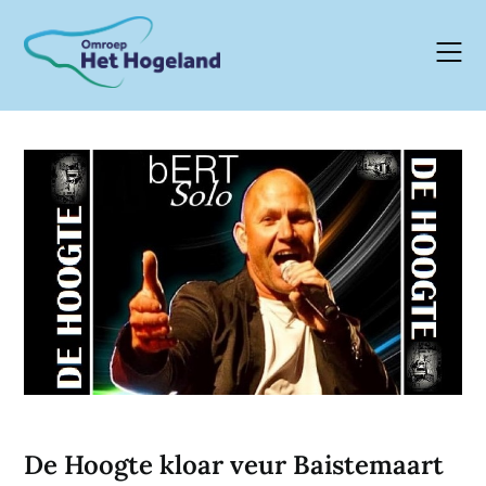
Skip
to
content
De Hoogte kloar veur Baistemaart