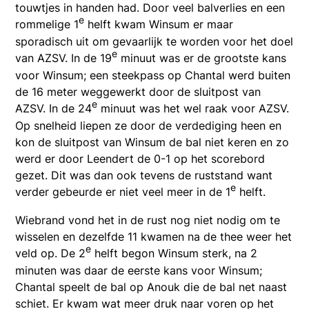
touwtjes in handen had. Door veel balverlies en een
e
rommelige 1
helft kwam Winsum er maar
sporadisch uit om gevaarlijk te worden voor het doel
e
van AZSV. In de 19
minuut was er de grootste kans
voor Winsum; een steekpass op Chantal werd buiten
de 16 meter weggewerkt door de sluitpost van
e
AZSV. In de 24
minuut was het wel raak voor AZSV.
Op snelheid liepen ze door de verdediging heen en
kon de sluitpost van Winsum de bal niet keren en zo
werd er door Leendert de 0-1 op het scorebord
gezet. Dit was dan ook tevens de ruststand want
e
verder gebeurde er niet veel meer in de 1
helft.
Wiebrand vond het in de rust nog niet nodig om te
wisselen en dezelfde 11 kwamen na de thee weer het
e
veld op. De 2
helft begon Winsum sterk, na 2
minuten was daar de eerste kans voor Winsum;
Chantal speelt de bal op Anouk die de bal net naast
schiet. Er kwam wat meer druk naar voren op het