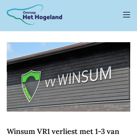
Skip
to
content
Winsum VR1 verliest met 1-3 van