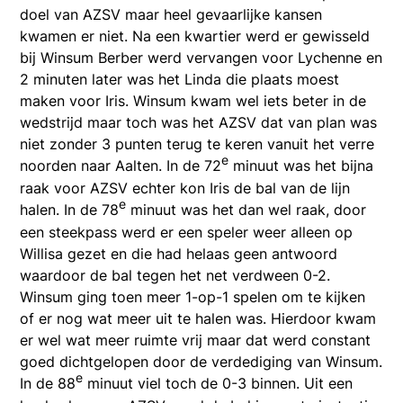
doel van AZSV maar heel gevaarlijke kansen
kwamen er niet. Na een kwartier werd er gewisseld
bij Winsum Berber werd vervangen voor Lychenne en
2 minuten later was het Linda die plaats moest
maken voor Iris. Winsum kwam wel iets beter in de
wedstrijd maar toch was het AZSV dat van plan was
niet zonder 3 punten terug te keren vanuit het verre
e
noorden naar Aalten. In de 72
minuut was het bijna
raak voor AZSV echter kon Iris de bal van de lijn
e
halen. In de 78
minuut was het dan wel raak, door
een steekpass werd er een speler weer alleen op
Willisa gezet en die had helaas geen antwoord
waardoor de bal tegen het net verdween 0-2.
Winsum ging toen meer 1-op-1 spelen om te kijken
of er nog wat meer uit te halen was. Hierdoor kwam
er wel wat meer ruimte vrij maar dat werd constant
goed dichtgelopen door de verdediging van Winsum.
e
In de 88
minuut viel toch de 0-3 binnen. Uit een