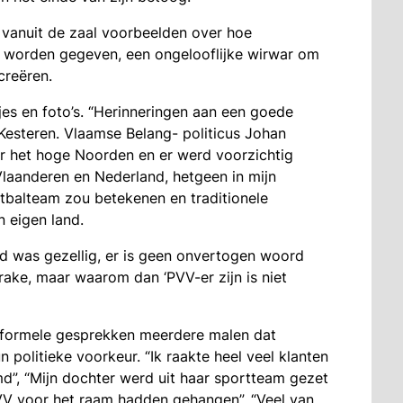
 vanuit de zaal voorbeelden over hoe
t worden gegeven, een ongelooflijke wirwar om
creëren.
es en foto’s. “Herinneringen aan een goede
Kesteren. Vlaamse Belang- politicus Johan
 het hoge Noorden en er werd voorzichtig
aanderen en Nederland, hetgeen in mijn
tbalteam zou betekenen en traditionele
n eigen land.
id was gezellig, er is geen onvertogen woord
prake, maar waarom dan ‘PVV-er zijn is niet
 informele gesprekken meerdere malen dat
politieke voorkeur. “Ik raakte heel veel klanten
md”, “Mijn dochter werd uit haar sportteam gezet
V voor het raam hadden gehangen”, “Veel van