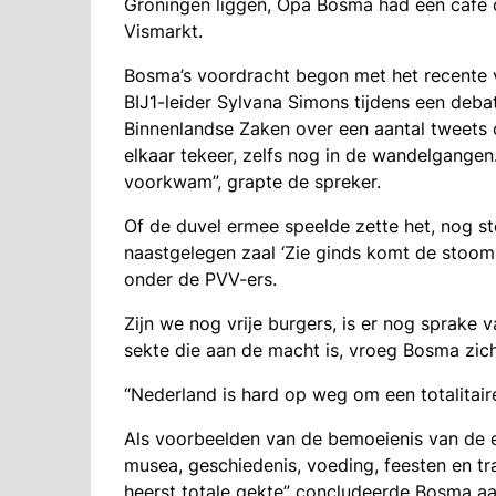
Groningen liggen, Opa Bosma had een café 
Vismarkt.
Bosma’s voordracht begon met het recente v
BIJ1-leider Sylvana Simons tijdens een deba
Binnenlandse Zaken over een aantal tweets o
elkaar tekeer, zelfs nog in de wandelgangen.
voorkwam”, grapte de spreker.
Of de duvel ermee speelde zette het, nog s
naastgelegen zaal ‘Zie ginds komt de stoom
onder de PVV-ers.
Zijn we nog vrije burgers, is er nog sprake 
sekte die aan de macht is, vroeg Bosma zich
“Nederland is hard op weg om een totalitair
Als voorbeelden van de bemoeienis van de eli
musea, geschiedenis, voeding, feesten en trad
heerst totale gekte” concludeerde Bosma aa