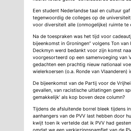
Een student Nederlandse taal en cultuur gaf
tegenwoordig de colleges op de universitei
voor diversiteit alle (onmogelijke) ruimte te 
Na de toespraken was het tijd voor cadeautj
bijeenkomst in Groningen” volgens Ton van 
Deckmyn werd bedankt voor zijn komst naar
voorgesorteerd op een samenvoeging van Vl
gedachten een prachtig nieuw nationaal voe
wielerkoersen (o.a. Ronde van Vlaanderen) i
De bijeenkomst van de Partij voor de Vrijhe
gevallen, van racistische uitlatingen geen s
gemakkelijk’ als kop boven deze column?
Tijdens de afsluitende borrel bleek tijdens
aanhangers van de PVV last hebben door hun 
kwijt toen ik vertelde dat ik PVV had geste
omdat we een verkiezingspamflet van de PV