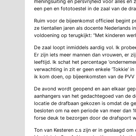
meningsuiting en persvrijheid voor alles en
een pen en fototoestel in de zaal van de dr
Ruim voor de bijeenkomst officieel begint p
ze tientallen jaren als docente Nederlands 
voldoening op terugkijkt: “Met kinderen werk
De zaal loopt inmiddels aardig vol. Ik prob
Er zijn iets meer mannen dan vrouwen, er z
leeftijd. Ik schat het percentage ‘onderneme
verwachting in zit er geen enkele ‘Tokkie’ in
ik kom doen, op bijeenkomsten van de PVV he
De avond wordt geopend en aan elkaar gepr
aanhangers van het gedachtegoed van de derd
locatie de drafbaan gekozen is omdat de g
besloten om na een periode van meer dan 10
forse deuk te bezorgen door de drafsport 
Ton van Kesteren c.s zijn er in geslaagd om