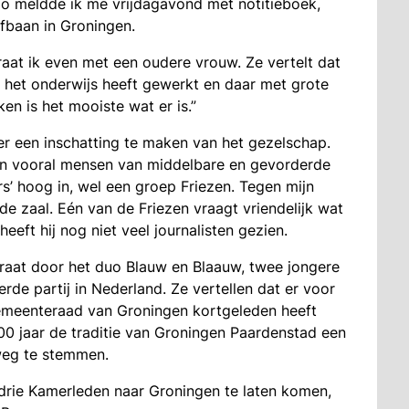
 zo meldde ik me vrijdagavond met notitieboek,
afbaan in Groningen.
raat ik even met een oudere vrouw. Ze vertelt dat
in het onderwijs heeft gewerkt en daar met grote
en is het mooiste wat er is.”
eer een inschatting te maken van het gezelschap.
ijn vooral mensen van middelbare en gevorderde
rs’ hoog in, wel een groep Friezen. Tegen mijn
 de zaal. Eén van de Friezen vraagt vriendelijk wat
eft hij nog niet veel journalisten gezien.
aat door het duo Blauw en Blaauw, twee jongere
e partij in Nederland. Ze vertellen dat er voor
emeenteraad van Groningen kortgeleden heeft
0 jaar de traditie van Groningen Paardenstad een
weg te stemmen.
 drie Kamerleden naar Groningen te laten komen,