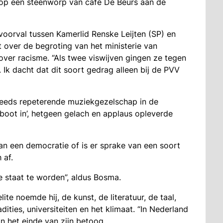
op een steenworp van café De Beurs aan de
oorval tussen Kamerlid Renske Leijten (SP) en
t over de begroting van het ministerie van
ver racisme. “Als twee viswijven gingen ze tegen
 Ik dacht dat dit soort gedrag alleen bij de PVV
teeds repeterende muziekgezelschap in de
boot in’, hetgeen gelach en applaus opleverde
van een democratie of is er sprake van een soort
 af.
e staat te worden”, aldus Bosma.
te noemde hij, de kunst, de literatuur, de taal,
ities, universiteiten en het klimaat. “In Nederland
n het einde van zijn betoog.