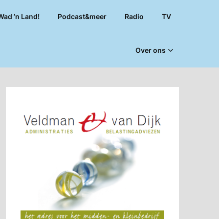
Wad ’n Land!
Podcast&meer
Radio
TV
Over ons