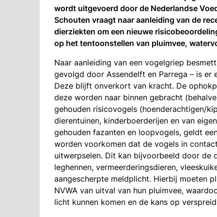
wordt uitgevoerd door de Nederlandse Voed
Schouten vraagt naar aanleiding van de re
dierziekten om een nieuwe risicobeoordeling,
op het tentoonstellen van pluimvee, waterv
Naar aanleiding van een vogelgriep besmett
gevolgd door Assendelft en Parrega – is er e
Deze blijft onverkort van kracht. De ophok
deze worden naar binnen gebracht (behalve
gehouden risicovogels (hoenderachtigen/kip
dierentuinen, kinderboerderijen en van eig
gehouden fazanten en loopvogels, geldt een
worden voorkomen dat de vogels in contact
uitwerpselen. Dit kan bijvoorbeeld door de 
leghennen, vermeerderingsdieren, vleeskuik
aangescherpte meldplicht. Hierbij moeten p
NVWA van uitval van hun pluimvee, waardoo
licht kunnen komen en de kans op verspreid