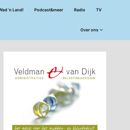
Wad ’n Land!
Podcast&meer
Radio
TV
Over ons