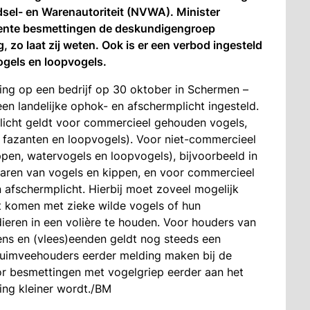
sel- en Warenautoriteit (NVWA). Minister
cente besmettingen de deskundigengroep
 zo laat zij weten. Ook is er een verbod ingesteld
ogels en loopvogels.
ing op een bedrijf op 30 oktober in Schermen –
en landelijke ophok- en afschermplicht ingesteld.
plicht geldt voor commercieel gehouden vogels,
 fazanten en loopvogels). Voor niet-commercieel
pen, watervogels en loopvogels), bijvoorbeeld in
enaren van vogels en kippen, en voor commercieel
 afschermplicht. Hierbij moet zoveel mogelijk
 komen met zieke wilde vogels of hun
dieren in een volière te houden. Voor houders van
ens en (vlees)eenden geldt nog steeds een
luimveehouders eerder melding maken bij de
r besmettingen met vogelgriep eerder aan het
ing kleiner wordt./BM