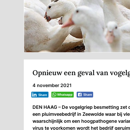
Opnieuw een geval van vogel
4 november 2021
Whatsapp
Share
Share
DEN HAAG – De vogelgriep besmetting zet d
een pluimveebedrijf in Zeewolde waar bij
vl
waarschijnlijk om een hoogpathogene varian
virus te voorkomen wordt het bedrijf geruim