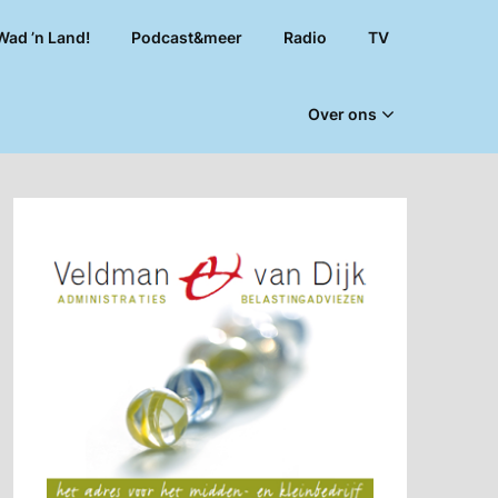
Wad ’n Land!
Podcast&meer
Radio
TV
Over ons