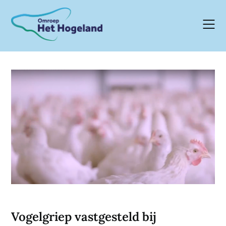
Skip
to
content
Vogelgriep vastgesteld bij