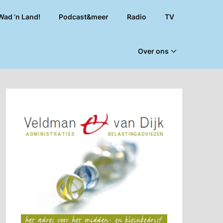
Wad ’n Land!
Podcast&meer
Radio
TV
Over ons