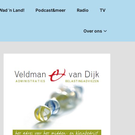
Wad ’n Land!
Podcast&meer
Radio
TV
Over ons