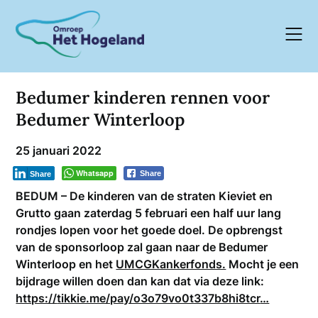
Skip
to
content
Bedumer kinderen rennen voor
Bedumer Winterloop
25 januari 2022
Whatsapp
Share
Share
BEDUM –
De kinderen van de straten Kieviet en
Grutto gaan zaterdag 5 februari een half uur lang
rondjes lopen voor het goede doel. De opbrengst
van de sponsorloop zal gaan naar de Bedumer
Winterloop en het
UMCGKankerfonds.
Mocht je een
bijdrage willen doen dan kan dat via deze link:
https://
tikkie.me/pay/o3o79vo0t3
37b8hi8tcr
…