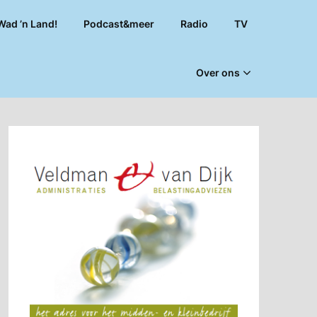
Wad ’n Land!
Podcast&meer
Radio
TV
Over ons