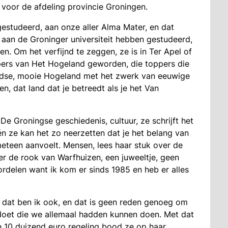
voor de afdeling provincie Groningen.
estudeerd, aan onze aller Alma Mater, en dat
e aan de Groninger universiteit hebben gestudeerd,
en. Om het verfijnd te zeggen, ze is in Ter Apel of
pers van Het Hogeland geworden, die toppers die
idse, mooie Hogeland met het zwerk van eeuwige
, dat land dat je betreedt als je het Van
De Groningse geschiedenis, cultuur, ze schrijft het
 én ze kan het zo neerzetten dat je het belang van
meteen aanvoelt. Mensen, lees haar stuk over de
r de rook van Warfhuizen, een juweeltje, geen
ordelen want ik kom er sinds 1985 en heb er alles
r dat ben ik ook, en dat is geen reden genoeg om
en doet die we allemaal hadden kunnen doen. Met dat
 10 duizend euro regeling bood ze op haar