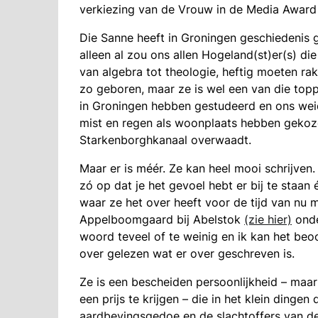
verkiezing van de Vrouw in de Media Award 
Die Sanne heeft in Groningen geschiedenis g
alleen al zou ons allen Hogeland(st)er(s) di
van algebra tot theologie, heftig moeten rak
zo geboren, maar ze is wel een van die top
in Groningen hebben gestudeerd en ons we
mist en regen als woonplaats hebben gekozen
Starkenborghkanaal overwaadt.
Maar er is méér. Ze kan heel mooi schrijven. 
zó op dat je het gevoel hebt er bij te staan
waar ze het over heeft voor de tijd van nu 
Appelboomgaard bij Abelstok
(zie hier)
onde
woord teveel of te weinig en ik kan het beo
over gelezen wat er over geschreven is.
Ze is een bescheiden persoonlijkheid – maa
een prijs te krijgen – die in het klein ding
aardbevingsgedoe en de slachtoffers van de