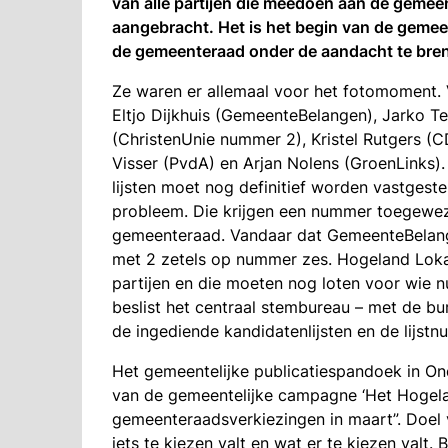
van alle partijen die meedoen aan de gemee
aangebracht. Het is het begin van de geme
de gemeenteraad onder de aandacht te bre
Ze waren er allemaal voor het fotomoment. V
Eltjo Dijkhuis (GemeenteBelangen), Jarko T
(ChristenUnie nummer 2), Kristel Rutgers (C
Visser (PvdA) en Arjan Nolens (GroenLinks).
lijsten moet nog definitief worden vastgestel
probleem. Die krijgen een nummer toegeweze
gemeenteraad. Vandaar dat GemeenteBelang
met 2 zetels op nummer zes. Hogeland Lokaa
partijen en die moeten nog loten voor wie n
beslist het centraal stembureau – met de bu
de ingediende kandidatenlijsten en de lijst
Het gemeentelijke publicatiespandoek in On
van de gemeentelijke campagne ‘Het Hogela
gemeenteraadsverkiezingen in maart”. Doel
iets te kiezen valt en wat er te kiezen valt.