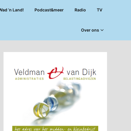
Wad ’n Land!
Podcast&meer
Radio
TV
Over ons