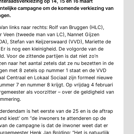
nteraadsverkiezing op 14, 15 en 16 maart
entelijke campagne om de komende verkiezing van
ngen.
an links naar rechts: Rolf van Bruggen (HLC),
er Veen (tweede man van LC), Nannet Gijzen
DA), Stefan van Keijzerswaard (VVD), Mariette de
 Er is nog een kleinigheid. De volgorde van de
d. Voor de zittende partijen is dat niet zo’n
n naar het aantal zetels dat ze nu bezetten in de
en met 8 zetels op nummer 1 staat en de VVD
l Centraal en Lokaal Sociaal zijn formeel nieuwe
ummer 7 en nummer 8 krijgt. Op vrijdag 4 februari
rgemeester als voorzitter – over de geldigheid van
nummering.
derdendam is het eerste van de 25 en is de aftrap
nd kiest’ om “de inwoners te attenderen op de
 van de campagne is dat de inwoner weet dat er
 Burgemeester Henk Jan Bolding: “Het is natuurlijk