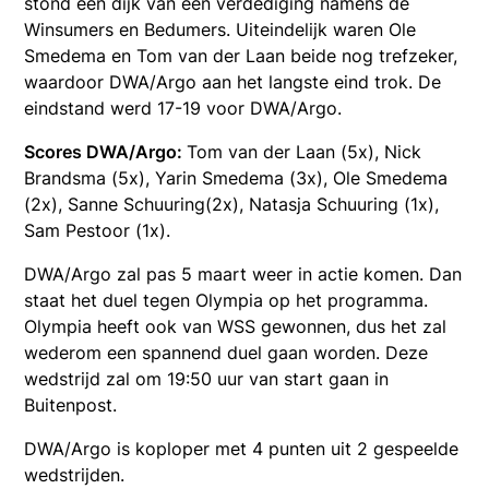
stond een dijk van een verdediging namens de
Winsumers en Bedumers. Uiteindelijk waren Ole
Smedema en Tom van der Laan beide nog trefzeker,
waardoor DWA/Argo aan het langste eind trok. De
eindstand werd 17-19 voor DWA/Argo.
Scores DWA/Argo:
Tom van der Laan (5x), Nick
Brandsma (5x), Yarin Smedema (3x), Ole Smedema
(2x), Sanne Schuuring(2x), Natasja Schuuring (1x),
Sam Pestoor (1x).
DWA/Argo zal pas 5 maart weer in actie komen. Dan
staat het duel tegen Olympia op het programma.
Olympia heeft ook van WSS gewonnen, dus het zal
wederom een spannend duel gaan worden. Deze
wedstrijd zal om 19:50 uur van start gaan in
Buitenpost.
DWA/Argo is koploper met 4 punten uit 2 gespeelde
wedstrijden.