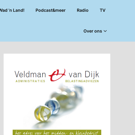
Wad ’n Land!
Podcast&meer
Radio
TV
Over ons