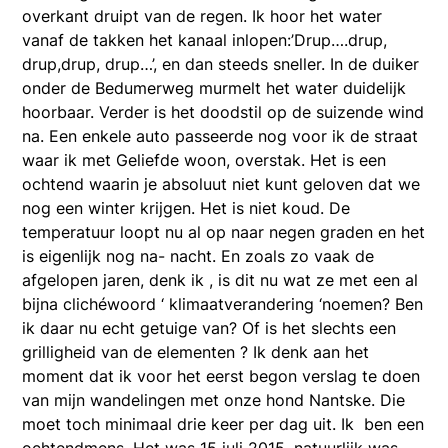
overkant druipt van de regen. Ik hoor het water
vanaf de takken het kanaal inlopen:’Drup….drup,
drup,drup, drup…’, en dan steeds sneller. In de duiker
onder de Bedumerweg murmelt het water duidelijk
hoorbaar. Verder is het doodstil op de suizende wind
na. Een enkele auto passeerde nog voor ik de straat
waar ik met Geliefde woon, overstak. Het is een
ochtend waarin je absoluut niet kunt geloven dat we
nog een winter krijgen. Het is niet koud. De
temperatuur loopt nu al op naar negen graden en het
is eigenlijk nog na- nacht. En zoals zo vaak de
afgelopen jaren, denk ik , is dit nu wat ze met een al
bijna clichéwoord ‘ klimaatverandering ‘noemen? Ben
ik daar nu echt getuige van? Of is het slechts een
grilligheid van de elementen ? Ik denk aan het
moment dat ik voor het eerst begon verslag te doen
van mijn wandelingen met onze hond Nantske. Die
moet toch minimaal drie keer per dag uit. Ik ben een