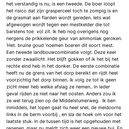
het verstandig is nu, is een tweede. De boer loopt
het risico dat zijn grasperceel toch te zompig is en
de grasmat aan flarden wordt gereden. Iets wat
afgewogen wordt tegen een mestkelder die tot
barstens toe vol zit. Ik heb nog overigens nog
nergens de prikkelende geur van ammoniak geroken.
‘Het. bruine goud ‘noemen boeren dit soort mest.
Een tweede landbouwcombinatie volgt. Deze keer
zonder zwaailicht. Het blijft gokken of ik het bij het
rechte eind heb in het donker. De eerste combinatie
heeft nu de grens van het dorp bereikt en rijdt heel
voorzichtig het dorp binnen. Ik volg ze tot ik geen
zicht meer heb welke afslag ze nemen.. In ieder
geval rijden ze niet naar het oosten. Anders zou ik
ze wel terug zien op de Middelstumerweg. Ik ben
inmiddels, het lopen gaat nu heel snel, de meidoorns
links in de berm voorbij , en sla de hoek om voor het
laatste stuk. In de tussen tijd is het opgehouden met
regenen, maar nu meldt zich weer een nieuwe bui. En