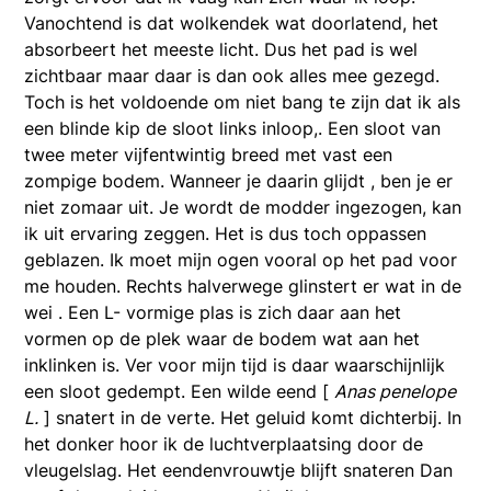
Vanochtend is dat wolkendek wat doorlatend, het
absorbeert het meeste licht. Dus het pad is wel
zichtbaar maar daar is dan ook alles mee gezegd.
Toch is het voldoende om niet bang te zijn dat ik als
een blinde kip de sloot links inloop,. Een sloot van
twee meter vijfentwintig breed met vast een
zompige bodem. Wanneer je daarin glijdt , ben je er
niet zomaar uit. Je wordt de modder ingezogen, kan
ik uit ervaring zeggen. Het is dus toch oppassen
geblazen. Ik moet mijn ogen vooral op het pad voor
me houden. Rechts halverwege glinstert er wat in de
wei . Een L- vormige plas is zich daar aan het
vormen op de plek waar de bodem wat aan het
inklinken is. Ver voor mijn tijd is daar waarschijnlijk
een sloot gedempt. Een wilde eend [
Anas penelope
L.
] snatert in de verte. Het geluid komt dichterbij. In
het donker hoor ik de luchtverplaatsing door de
vleugelslag. Het eendenvrouwtje blijft snateren Dan