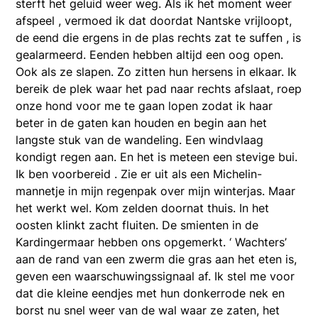
sterft het geluid weer weg. Als ik het moment weer
afspeel , vermoed ik dat doordat Nantske vrijloopt,
de eend die ergens in de plas rechts zat te suffen , is
gealarmeerd. Eenden hebben altijd een oog open.
Ook als ze slapen. Zo zitten hun hersens in elkaar. Ik
bereik de plek waar het pad naar rechts afslaat, roep
onze hond voor me te gaan lopen zodat ik haar
beter in de gaten kan houden en begin aan het
langste stuk van de wandeling. Een windvlaag
kondigt regen aan. En het is meteen een stevige bui.
Ik ben voorbereid . Zie er uit als een Michelin-
mannetje in mijn regenpak over mijn winterjas. Maar
het werkt wel. Kom zelden doornat thuis. In het
oosten klinkt zacht fluiten. De smienten in de
Kardingermaar hebben ons opgemerkt. ‘ Wachters’
aan de rand van een zwerm die gras aan het eten is,
geven een waarschuwingssignaal af. Ik stel me voor
dat die kleine eendjes met hun donkerrode nek en
borst nu snel weer van de wal waar ze zaten, het