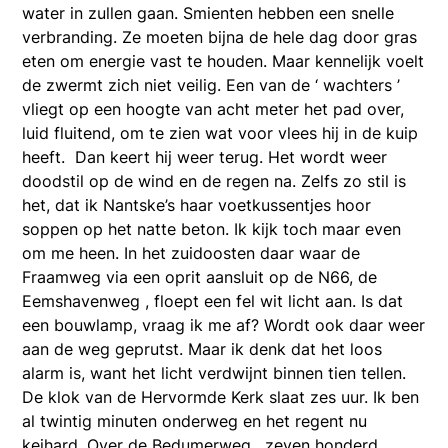
water in zullen gaan. Smienten hebben een snelle
verbranding. Ze moeten bijna de hele dag door gras
eten om energie vast te houden. Maar kennelijk voelt
de zwermt zich niet veilig. Een van de ‘ wachters ’
vliegt op een hoogte van acht meter het pad over,
luid fluitend, om te zien wat voor vlees hij in de kuip
heeft. Dan keert hij weer terug. Het wordt weer
doodstil op de wind en de regen na. Zelfs zo stil is
het, dat ik Nantske’s haar voetkussentjes hoor
soppen op het natte beton. Ik kijk toch maar even
om me heen. In het zuidoosten daar waar de
Fraamweg via een oprit aansluit op de N66, de
Eemshavenweg , floept een fel wit licht aan. Is dat
een bouwlamp, vraag ik me af? Wordt ook daar weer
aan de weg geprutst. Maar ik denk dat het loos
alarm is, want het licht verdwijnt binnen tien tellen.
De klok van de Hervormde Kerk slaat zes uur. Ik ben
al twintig minuten onderweg en het regent nu
keihard. Over de Bedumerweg , zeven honderd