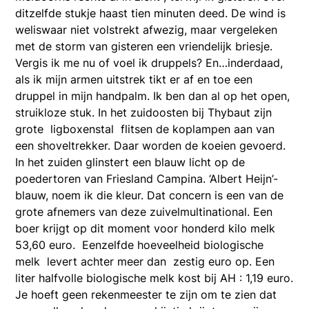
ditzelfde stukje haast tien minuten deed. De wind is
weliswaar niet volstrekt afwezig, maar vergeleken
met de storm van gisteren een vriendelijk briesje.
Vergis ik me nu of voel ik druppels? En…inderdaad,
als ik mijn armen uitstrek tikt er af en toe een
druppel in mijn handpalm. Ik ben dan al op het open,
struikloze stuk. In het zuidoosten bij Thybaut zijn
grote ligboxenstal flitsen de koplampen aan van
een shoveltrekker. Daar worden de koeien gevoerd.
In het zuiden glinstert een blauw licht op de
poedertoren van Friesland Campina. ‘Albert Heijn’-
blauw, noem ik die kleur. Dat concern is een van de
grote afnemers van deze zuivelmultinational. Een
boer krijgt op dit moment voor honderd kilo melk
53,60 euro. Eenzelfde hoeveelheid biologische
melk levert achter meer dan zestig euro op. Een
liter halfvolle biologische melk kost bij AH : 1,19 euro.
Je hoeft geen rekenmeester te zijn om te zien dat