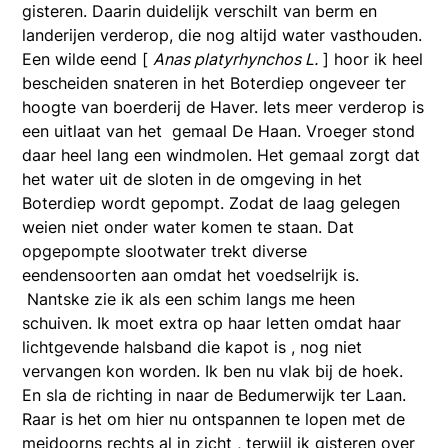
gisteren. Daarin duidelijk verschilt van berm en
landerijen verderop, die nog altijd water vasthouden.
Een wilde eend [
Anas platyrhynchos L.
] hoor ik heel
bescheiden snateren in het Boterdiep ongeveer ter
hoogte van boerderij de Haver. Iets meer verderop is
een uitlaat van het gemaal De Haan. Vroeger stond
daar heel lang een windmolen. Het gemaal zorgt dat
het water uit de sloten in de omgeving in het
Boterdiep wordt gepompt. Zodat de laag gelegen
weien niet onder water komen te staan. Dat
opgepompte slootwater trekt diverse
eendensoorten aan omdat het voedselrijk is.
Nantske zie ik als een schim langs me heen
schuiven. Ik moet extra op haar letten omdat haar
lichtgevende halsband die kapot is , nog niet
vervangen kon worden. Ik ben nu vlak bij de hoek.
En sla de richting in naar de Bedumerwijk ter Laan.
Raar is het om hier nu ontspannen te lopen met de
meidoorns rechts al in zicht , terwijl ik gisteren over