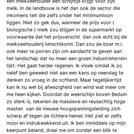
een melkveehouder een schijntje krijgt voor zijn
melk. In de landbouw is het dan ook de sector die
inkomens telt die zelfs onder het minimumloon
liggen. Niet zo gek dus, wanneer de prijs voor (
biologische ) melk zou stijgen in de supermarkt op
voorwaarde dat het prijsverschil dan ook echt bij de
melkveehouderij terechtkomt. Dan zou de boer m.i.
ook meer te porren zijn om aandacht te geven aan
het landschap dat nu meer een groen industrieterrein
lijkt. Het gaat harder regenen. Ik vloek omdat ik zo
naïef ben geweest niet aan een kans op neerslag te
denken zo vroeg in de ochtend. Maar tegelijkertijd
kan ik nu wel bij afwezigheid van wind wat meer om
me heen kijken. Doordat de weerschijn boven Bedum
zo sterk is, tekenen de massieve en reusachtig hoge
masten van de nieuwe hoogspanningsleiding zich
scherp af tegen de lichtere hemel. Het ziet er zelfs
mooi en indrukwekkend uit. Ik ben inmiddels op mijn
keerpunt beland, draai me om zonder een blik te