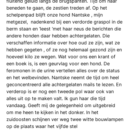
fluitend geluid langs de brugspanten. Tijd om naar
beneden te gaan, de zestien treden af. Op het
schelpenpad blijft onze hond Nantske , mijn
metgezel, nadenkend bij een verdorde graspol in de
berm staan en ‘leest ‘met haar neus de berichten die
andere honden daar hebben achtergelaten. Die
verschaffen informatie over hoe oud ze zijn, wat ze
hebben gegeten , of ze nog helemaal gezond zijn en
hoeveel kilo ze wegen. Wat voor ons een krant of
een boek is, is een geurvlag voor een hond. De
feromonen in de urine vertellen alles over de status
en het welbevinden. Nantske neemt de tijd om heel
geconcentreerd alle achtergelaten mails te lezen. En
verderop is er nog een tweede pol waar ook van
alles uit op te maken valt. Ik gun haar die tijd
vandaag. Geeft mij de gelegenheid om uitgebreid
om me heen te kijken in het donker. In het
zuidoosten schijnen ver weg twee witte bouwlampen
op de plaats waar het vijfde stel