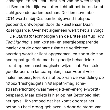
landerijen. En het licht komt niet van de weerschijn
uit Bedum. Het lijkt wel of er licht uit het beton komt.
Lichtgevende paden bestaan. Dertien november
2014 werd nabij Oss een lichtgevend fietspad
geopend, ontworpen door de kunstenaar Daan
Rosengaarde. Over het algemeen werkt het als volgt
. ‘ De
Starpath
technologie van de Britse startup
Pro
Teq Lighting
is een kosten- en energiebesparende
manier om de openbare ruimte te verlichten:
overdag wordt er licht opgenomen, en zodra de zon
ondergaat geeft de met het goedje behandelde
straat op een haast magische wijze licht. Een stuk
goedkoper dan lantaarnpalen, maar vooral vele
malen mooier’, lees ik na afloop van de wandeling op
https://freshgadgets.nl/starpath-magische-
straatverlichting-waarmee-geld-en-energie-wordt-
bespaard
. Maar zoiets is hier op het Betonpad niet
het geval. Ik vermoed dat het komt doordat het
beton nu heel droog geblazen is door de storm van