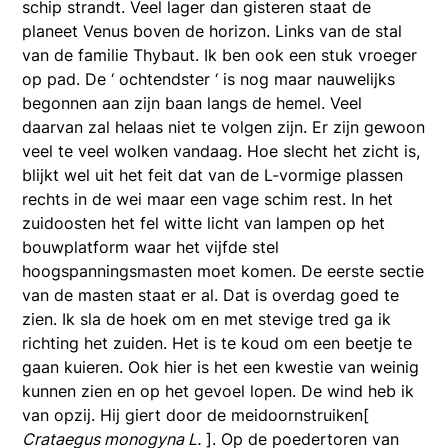
schip strandt. Veel lager dan gisteren staat de
planeet Venus boven de horizon. Links van de stal
van de familie Thybaut. Ik ben ook een stuk vroeger
op pad. De ‘ ochtendster ‘ is nog maar nauwelijks
begonnen aan zijn baan langs de hemel. Veel
daarvan zal helaas niet te volgen zijn. Er zijn gewoon
veel te veel wolken vandaag. Hoe slecht het zicht is,
blijkt wel uit het feit dat van de L-vormige plassen
rechts in de wei maar een vage schim rest. In het
zuidoosten het fel witte licht van lampen op het
bouwplatform waar het vijfde stel
hoogspanningsmasten moet komen. De eerste sectie
van de masten staat er al. Dat is overdag goed te
zien. Ik sla de hoek om en met stevige tred ga ik
richting het zuiden. Het is te koud om een beetje te
gaan kuieren. Ook hier is het een kwestie van weinig
kunnen zien en op het gevoel lopen. De wind heb ik
van opzij. Hij giert door de meidoornstruiken[
Crataegus monogyna L.
]. Op de poedertoren van