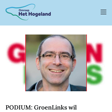
Skip
to
content
PODIUM: GroenLinks wil