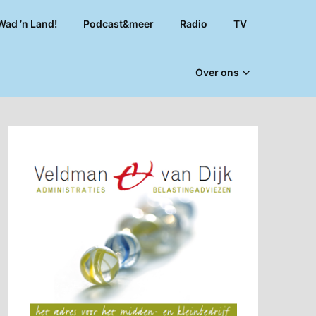
Wad ’n Land!
Podcast&meer
Radio
TV
Over ons