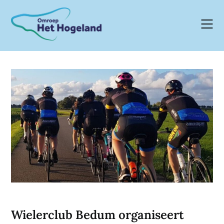
Skip
to
content
Wielerclub Bedum organiseert