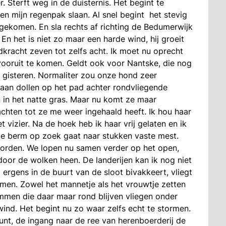
. Sterft weg in de duisternis. Het begint te
en mijn regenpak slaan. Al snel begint het stevig
ngekomen. En sla rechts af richting de Bedumerwijk
n het is niet zo maar een harde wind, hij groeit
ndkracht zeven tot zelfs acht. Ik moet nu oprecht
ooruit te komen. Geldt ook voor Nantske, die nog
n gisteren. Normaliter zou onze hond zeer
aan dollen op het pad achter rondvliegende
 in het natte gras. Maar nu komt ze maar
hten tot ze me weer ingehaald heeft. Ik hou haar
vizier. Na de hoek heb ik haar vrij gelaten en ik
de berm op zoek gaat naar stukken vaste mest.
eworden. We lopen nu samen verder op het open,
 door de wolken heen. De landerijen kan ik nog niet
ergens in de buurt van de sloot bivakkeert, vliegt
omen. Zowel het mannetje als het vrouwtje zetten
immen die daar maar rond blijven vliegen onder
ind. Het begint nu zo waar zelfs echt te stormen.
nt, de ingang naar de ree van herenboerderij de