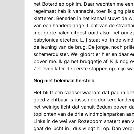
het Boterdiep opklim. Daar wachten me een p
regelmaat heb ik vannacht, toen ik ging pl
kletteren. Beneden in het kanaal stuwt de w
van een honderdjarige. Licht van de straatl
met grote halen uitgestrooid alsof het om za
babylonica etcetera L. ] staat vol in de win
de leuning van de brug. De jonge, noch prill
schemerduister. Wel gloort er hier en daar e
boven me. Ik ga het bruggetje af. Kijk nog ev
Zet even later de eerste stappen op mijn w
Nog niet helemaal hersteld
Het blijft een raadsel waarom dat pad in de
goed zichtbaar is tussen de donkere landeri
het weinige licht dat vanuit Bedum boven d
toplichten van de drie windmolenparken aan
Links in de wei van Rozeboom snatert een wi
gaat de lucht in , dus vliegt hij op. Dan verp