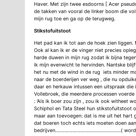
Haver. Met zijn twee esdoorns [ Acer pseud
de takken van vooral de linker boom die vol
mijn rug toe en ga op de terugweg.
Stikstofuitstoot
Het pad kan ik tot aan de hoek zien liggen. 
Ook al kan ik er de vinger niet precies opl
harde duwen in mijn rug zodat ik bijna teg
ik mijn evenwicht te hervinden. Nantske bli
het nu met de wind in de rug iets minder mo
naar de boerderijen ver weg , die nu opduike
daar en herkauw intussen een uitspraak die 
Vollebroek, die meerdere processen voerde te
: ‘Als ik boer zou zijn , zou ik ook witheet 
Schiphol en Tata Steel hun stikstofuitstoot 
maar aan toevoegen: dat is me uit het hart 
dat boeren toch echts iets moeten doen aa
bedrijven…………………………………………..( wordt 