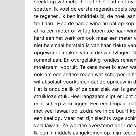
steekt op vijf meter hoogte het pad niet over
spatten. Ik voel de eerste regendruppels teg
te regenen. Ik ben inmiddels bij de hoek aa
ter Laan. Heb de harde wind nu pal op kop. E
al na een meter of vijftig lopen toe naar wi
hard aan het werk om ook maar een meter v
niet helemaal hersteld is van haar ziekte va
opgewonden raken van al die windvlagen. G
rommel aan. En overgelukkig rondjes rennen
moeizaam vooruit. Telkens moet ik even wac
ook om een andere reden wat scherper in het 
wil absoluut voorkomen dat ze opnieuw in 
Het is onduidelijk of ze daar ziek van is g
struikloze stuk. Heel langzaam slipt er licht
echt scherp zien liggen. Een eendenpaar dat 
met veel lawaai op, zodra we in de buurt k
een keel op. Maar het zijn slechts vage sch
veel lawaai. Ze worden overstemd door de w
Ik ben inmiddels aangekomen op mijn keerpu