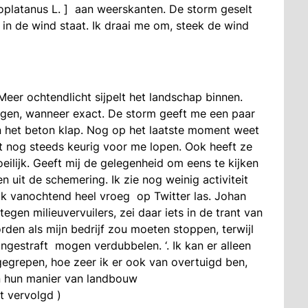
oplatanus L. ] aan weerskanten. De storm geselt
 in de wind staat. Ik draai me om, steek de wind
Meer ochtendlicht sijpelt het landschap binnen.
eggen, wanneer exact. De storm geeft me een paar
en het beton klap. Nog op het laatste moment weet
jft nog steeds keurig voor me lopen. Ook heeft ze
eilijk. Geeft mij de gelegenheid om eens te kijken
n uit de schemering. Ik zie nog weinig activiteit
ik vanochtend heel vroeg op Twitter las. Johan
gen milieuvervuilers, zei daar iets in de trant van
worden als mijn bedrijf zou moeten stoppen, terwijl
ongestraft mogen verdubbelen. ‘. Ik kan er alleen
gegrepen, hoe zeer ik er ook van overtuigd ben,
n hun manier van landbouw
vervolgd )