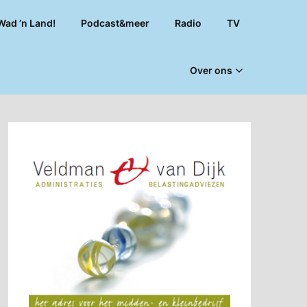
Wad ’n Land!
Podcast&meer
Radio
TV
Over ons