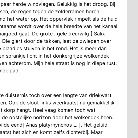
aar harde windvlagen. Gelukkig is het droog. Bij
assen, de regen tegen de zolderramen horen
ind het water op. Het oppervlak rimpelt als de huid
antaarns wordt over de hele breedte van het kanaal
aigoed gaat. De grote , gele treurwilg [ Salix
d. Die giert door de takken, laat ze zwiepen over
e blaadjes stuiven in het rond. Het is meer dan
en sprankje licht in het donkergrijze wolkendek
en achterom. Mijn hele straat is nog in diepe rust.
andelpad.
ze duisternis toch over een lengte van driekwart
jen. Ook de sloot links weerkaatst nu gemakkelijk
at dorp hangt. Heel vaag komen toch wat
 de oostelijke horizon door het wolkendek heen.
lde eend[ Anas platyrhynchos L. ]. Het geluid
laatst het zich en komt zelfs dichterbij. Maar