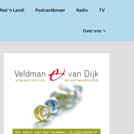
Wad ’n Land!
Podcast&meer
Radio
TV
Over ons