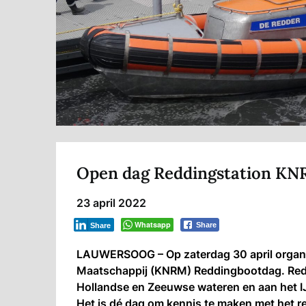
Open dag Reddingstation KN
23 april 2022
Whatsapp
Share
Share
LAUWERSOOG – Op zaterdag 30 april organi
Maatschappij (KNRM) Reddingbootdag. Redd
Hollandse en Zeeuwse wateren en aan het I
Het is dé dag om kennis te maken met het re