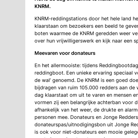
KNRM.
KNRM-reddingstations door het hele land h
klaarstaan om bezoekers een beeld te geven
boten waarmee de KNRM geredden weer veili
over hun vrijwilligerswerk en kijk naar een 
Meevaren voor donateurs
En het allermooiste: tijdens Reddingbootda
reddingboot. Een unieke ervaring speciaal 
de wal’ genoemd. De KNRM is een goed doel
bijdragen van ruim 105.000 redders aan de
dag klaarstaat om uit te varen en mensen en
vormen zij een belangrijke achterban voor 
afhankelijk van het weer, de drukte en ala
personen mee. Donateurs en Jonge Redders 
donateurspas/uitnodigingsbon uit Jonge R
is ook voor niet-donateurs een mooie gele