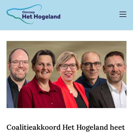
Skip
to
content
Coalitieakkoord Het Hogeland heet