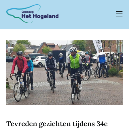
Skip
to
content
Tevreden gezichten tijdens 34e