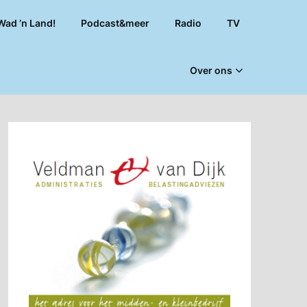
Wad ’n Land!
Podcast&meer
Radio
TV
Over ons