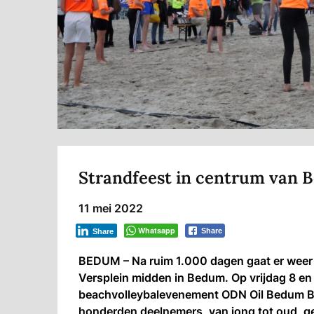
Strandfeest in centrum van
11 mei 2022
Whatsapp
Share
Share
BEDUM – Na ruim 1.000 dagen gaat er weer g
Versplein midden in Bedum. Op vrijdag 8 en z
beachvolleybalevenement ODN Oil Bedum Be
honderden deelnemers, van jong tot oud, g