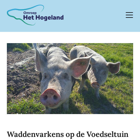
Skip
to
content
Waddenvarkens op de Voedseltuin