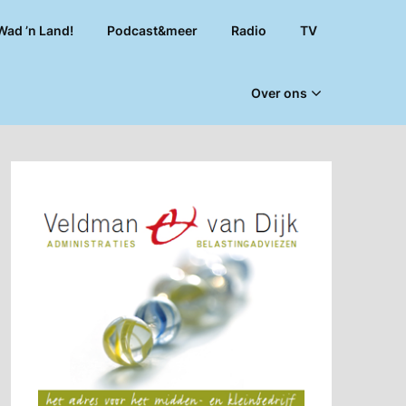
Wad ’n Land!
Podcast&meer
Radio
TV
Over ons