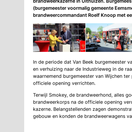
brandweerkazerne in Uithuizen. Burgemeest
(burgemeester voormalig gemeente Eemsmo
brandweercommandant Roelf Knoop met een
In de periode dat Van Beek burgemeester
en verhuizing naar de Industrieweg in de raa
waarnemend burgemeester van Wijchen ter p
officiele opening verrichten.
Terwijl Smokey, de brandweerhond, alles go
brandweerkorps na de officiele opening ve
kazerne. Belangstellenden zagen demonstrati
gebouw en konden de brandweerwagens van