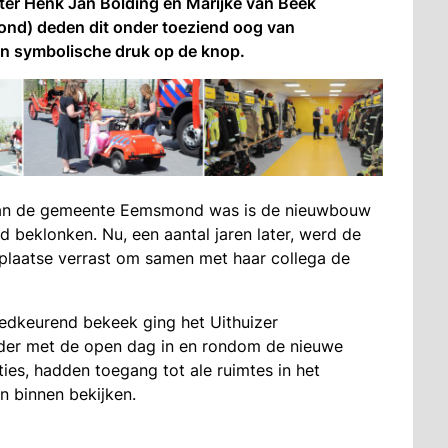
er Henk Jan Bolding en Marijke van Beek
nd) deden dit onder toeziend oog van
 symbolische druk op de knop.
 van de gemeente Eemsmond was is de nieuwbouw
d beklonken. Nu, een aantal jaren later, werd de
laatse verrast om samen met haar collega de
edkeurend bekeek ging het Uithuizer
rder met de open dag in en rondom de nieuwe
es, hadden toegang tot ale ruimtes in het
 binnen bekijken.