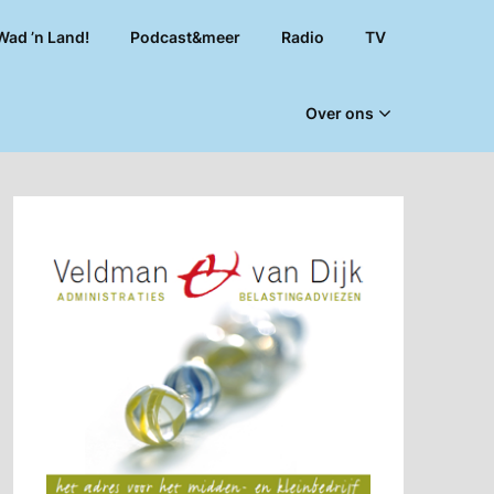
Wad ’n Land!
Podcast&meer
Radio
TV
Over ons