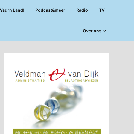
Wad ’n Land!
Podcast&meer
Radio
TV
Over ons