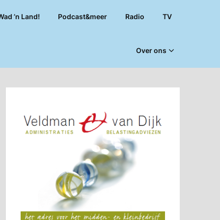
Wad ’n Land!
Podcast&meer
Radio
TV
Over ons