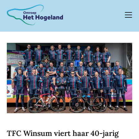
Skip
to
content
TFC Winsum viert haar 40-jarig