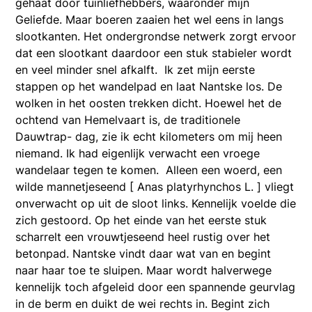
gehaat door tuinliefhebbers, waaronder mijn
Geliefde. Maar boeren zaaien het wel eens in langs
slootkanten. Het ondergrondse netwerk zorgt ervoor
dat een slootkant daardoor een stuk stabieler wordt
en veel minder snel afkalft. Ik zet mijn eerste
stappen op het wandelpad en laat Nantske los. De
wolken in het oosten trekken dicht. Hoewel het de
ochtend van Hemelvaart is, de traditionele
Dauwtrap- dag, zie ik echt kilometers om mij heen
niemand. Ik had eigenlijk verwacht een vroege
wandelaar tegen te komen. Alleen een woerd, een
wilde mannetjeseend [ Anas platyrhynchos L. ] vliegt
onverwacht op uit de sloot links. Kennelijk voelde die
zich gestoord. Op het einde van het eerste stuk
scharrelt een vrouwtjeseend heel rustig over het
betonpad. Nantske vindt daar wat van en begint
naar haar toe te sluipen. Maar wordt halverwege
kennelijk toch afgeleid door een spannende geurvlag
in de berm en duikt de wei rechts in. Begint zich