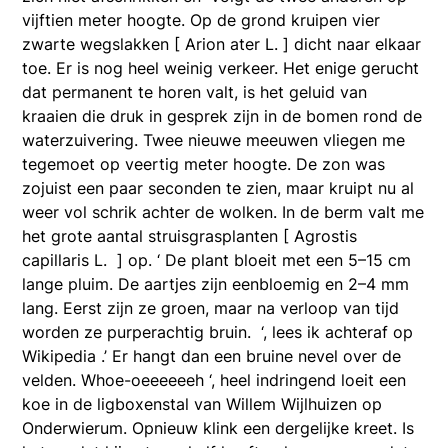
vijftien meter hoogte. Op de grond kruipen vier
zwarte wegslakken [ Arion ater L. ] dicht naar elkaar
toe. Er is nog heel weinig verkeer. Het enige gerucht
dat permanent te horen valt, is het geluid van
kraaien die druk in gesprek zijn in de bomen rond de
waterzuivering. Twee nieuwe meeuwen vliegen me
tegemoet op veertig meter hoogte. De zon was
zojuist een paar seconden te zien, maar kruipt nu al
weer vol schrik achter de wolken. In de berm valt me
het grote aantal struisgrasplanten [ Agrostis
capillaris L. ] op. ‘ De plant bloeit met een 5–15 cm
lange pluim. De aartjes zijn eenbloemig en 2–4 mm
lang. Eerst zijn ze groen, maar na verloop van tijd
worden ze purperachtig bruin. ‘, lees ik achteraf op
Wikipedia .’ Er hangt dan een bruine nevel over de
velden. Whoe-oeeeeeeh ‘, heel indringend loeit een
koe in de ligboxenstal van Willem Wijlhuizen op
Onderwierum. Opnieuw klink een dergelijke kreet. Is