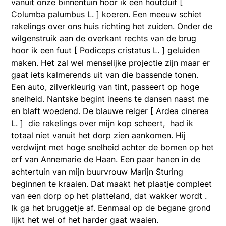
vanuit onze binnentuin hoor ik een houtduif [
Columba palumbus L. ] koeren. Een meeuw schiet
rakelings over ons huis richting het zuiden. Onder de
wilgenstruik aan de overkant rechts van de brug
hoor ik een fuut [ Podiceps cristatus L. ] geluiden
maken. Het zal wel menselijke projectie zijn maar er
gaat iets kalmerends uit van die bassende tonen.
Een auto, zilverkleurig van tint, passeert op hoge
snelheid. Nantske begint ineens te dansen naast me
en blaft woedend. De blauwe reiger [ Ardea cinerea
L. ] die rakelings over mijn kop scheert, had ik
totaal niet vanuit het dorp zien aankomen. Hij
verdwijnt met hoge snelheid achter de bomen op het
erf van Annemarie de Haan. Een paar hanen in de
achtertuin van mijn buurvrouw Marijn Sturing
beginnen te kraaien. Dat maakt het plaatje compleet
van een dorp op het platteland, dat wakker wordt .
Ik ga het bruggetje af. Eenmaal op de begane grond
lijkt het wel of het harder gaat waaien.