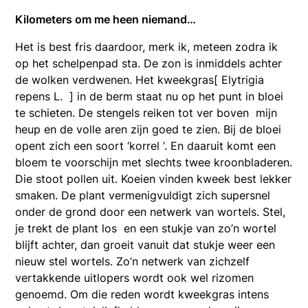
Kilometers om me heen niemand…
Het is best fris daardoor, merk ik, meteen zodra ik
op het schelpenpad sta. De zon is inmiddels achter
de wolken verdwenen. Het kweekgras[ Elytrigia
repens L. ] in de berm staat nu op het punt in bloei
te schieten. De stengels reiken tot ver boven mijn
heup en de volle aren zijn goed te zien. Bij de bloei
opent zich een soort ‘korrel ‘. En daaruit komt een
bloem te voorschijn met slechts twee kroonbladeren.
Die stoot pollen uit. Koeien vinden kweek best lekker
smaken. De plant vermenigvuldigt zich supersnel
onder de grond door een netwerk van wortels. Stel,
je trekt de plant los en een stukje van zo’n wortel
blijft achter, dan groeit vanuit dat stukje weer een
nieuw stel wortels. Zo’n netwerk van zichzelf
vertakkende uitlopers wordt ook wel rizomen
genoemd. Om die reden wordt kweekgras intens