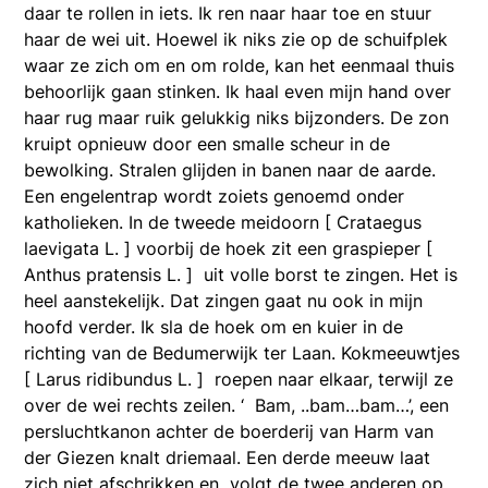
daar te rollen in iets. Ik ren naar haar toe en stuur
haar de wei uit. Hoewel ik niks zie op de schuifplek
waar ze zich om en om rolde, kan het eenmaal thuis
behoorlijk gaan stinken. Ik haal even mijn hand over
haar rug maar ruik gelukkig niks bijzonders. De zon
kruipt opnieuw door een smalle scheur in de
bewolking. Stralen glijden in banen naar de aarde.
Een engelentrap wordt zoiets genoemd onder
katholieken. In de tweede meidoorn [ Crataegus
laevigata L. ] voorbij de hoek zit een graspieper [
Anthus pratensis L. ] uit volle borst te zingen. Het is
heel aanstekelijk. Dat zingen gaat nu ook in mijn
hoofd verder. Ik sla de hoek om en kuier in de
richting van de Bedumerwijk ter Laan. Kokmeeuwtjes
[ Larus ridibundus L. ] roepen naar elkaar, terwijl ze
over de wei rechts zeilen. ‘ Bam, ..bam…bam…’, een
persluchtkanon achter de boerderij van Harm van
der Giezen knalt driemaal. Een derde meeuw laat
zich niet afschrikken en volgt de twee anderen op