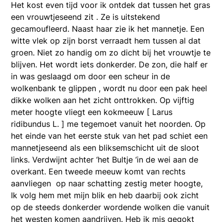
Het kost even tijd voor ik ontdek dat tussen het gras
een vrouwtjeseend zit . Ze is uitstekend
gecamoufleerd. Naast haar zie ik het mannetje. Een
witte vlek op zijn borst verraadt hem tussen al dat
groen. Niet zo handig om zo dicht bij het vrouwtje te
blijven. Het wordt iets donkerder. De zon, die half er
in was geslaagd om door een scheur in de
wolkenbank te glippen , wordt nu door een pak heel
dikke wolken aan het zicht onttrokken. Op vijftig
meter hoogte vliegt een kokmeeuw [ Larus
ridibundus L. ] me tegemoet vanuit het noorden. Op
het einde van het eerste stuk van het pad schiet een
mannetjeseend als een bliksemschicht uit de sloot
links. Verdwijnt achter ‘het Bultje ‘in de wei aan de
overkant. Een tweede meeuw komt van rechts
aanvliegen op naar schatting zestig meter hoogte,
Ik volg hem met mijn blik en heb daarbij ook zicht
op de steeds donkerder wordende wolken die vanuit
het westen komen aandrijven. Heb ik mis gegokt