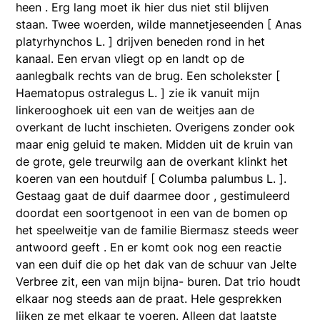
heen . Erg lang moet ik hier dus niet stil blijven
staan. Twee woerden, wilde mannetjeseenden [ Anas
platyrhynchos L. ] drijven beneden rond in het
kanaal. Een ervan vliegt op en landt op de
aanlegbalk rechts van de brug. Een scholekster [
Haematopus ostralegus L. ] zie ik vanuit mijn
linkerooghoek uit een van de weitjes aan de
overkant de lucht inschieten. Overigens zonder ook
maar enig geluid te maken. Midden uit de kruin van
de grote, gele treurwilg aan de overkant klinkt het
koeren van een houtduif [ Columba palumbus L. ].
Gestaag gaat de duif daarmee door , gestimuleerd
doordat een soortgenoot in een van de bomen op
het speelweitje van de familie Biermasz steeds weer
antwoord geeft . En er komt ook nog een reactie
van een duif die op het dak van de schuur van Jelte
Verbree zit, een van mijn bijna- buren. Dat trio houdt
elkaar nog steeds aan de praat. Hele gesprekken
lijken ze met elkaar te voeren. Alleen dat laatste