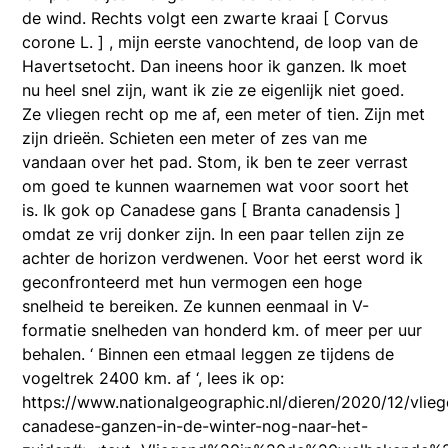
de wind. Rechts volgt een zwarte kraai [ Corvus
corone L. ] , mijn eerste vanochtend, de loop van de
Havertsetocht. Dan ineens hoor ik ganzen. Ik moet
nu heel snel zijn, want ik zie ze eigenlijk niet goed.
Ze vliegen recht op me af, een meter of tien. Zijn met
zijn drieën. Schieten een meter of zes van me
vandaan over het pad. Stom, ik ben te zeer verrast
om goed te kunnen waarnemen wat voor soort het
is. Ik gok op Canadese gans [ Branta canadensis ]
omdat ze vrij donker zijn. In een paar tellen zijn ze
achter de horizon verdwenen. Voor het eerst word ik
geconfronteerd met hun vermogen een hoge
snelheid te bereiken. Ze kunnen eenmaal in V-
formatie snelheden van honderd km. of meer per uur
behalen. ‘ Binnen een etmaal leggen ze tijdens de
vogeltrek 2400 km. af ‘, lees ik op:
https://www.nationalgeographic.nl/dieren/2020/12/vlieg
canadese-ganzen-in-de-winter-nog-naar-het-