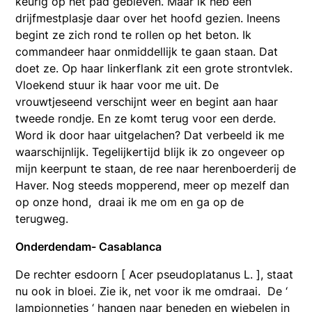
keurig op het pad gebleven. Maar ik heb een
drijfmestplasje daar over het hoofd gezien. Ineens
begint ze zich rond te rollen op het beton. Ik
commandeer haar onmiddellijk te gaan staan. Dat
doet ze. Op haar linkerflank zit een grote strontvlek.
Vloekend stuur ik haar voor me uit. De
vrouwtjeseend verschijnt weer en begint aan haar
tweede rondje. En ze komt terug voor een derde.
Word ik door haar uitgelachen? Dat verbeeld ik me
waarschijnlijk. Tegelijkertijd blijk ik zo ongeveer op
mijn keerpunt te staan, de ree naar herenboerderij de
Haver. Nog steeds mopperend, meer op mezelf dan
op onze hond, draai ik me om en ga op de
terugweg.
Onderdendam- Casablanca
De rechter esdoorn [ Acer pseudoplatanus L. ], staat
nu ook in bloei. Zie ik, net voor ik me omdraai. De ‘
lampionnetjes ‘ hangen naar beneden en wiebelen in