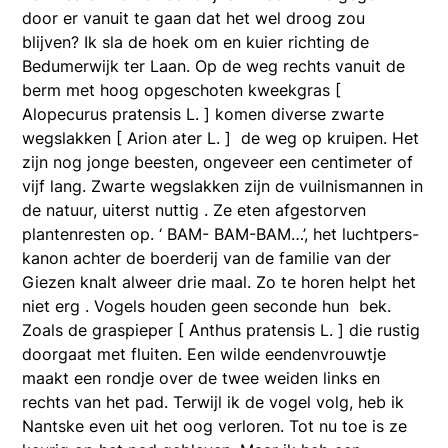
door er vanuit te gaan dat het wel droog zou
blijven? Ik sla de hoek om en kuier richting de
Bedumerwijk ter Laan. Op de weg rechts vanuit de
berm met hoog opgeschoten kweekgras [
Alopecurus pratensis L. ] komen diverse zwarte
wegslakken [ Arion ater L. ] de weg op kruipen. Het
zijn nog jonge beesten, ongeveer een centimeter of
vijf lang. Zwarte wegslakken zijn de vuilnismannen in
de natuur, uiterst nuttig . Ze eten afgestorven
plantenresten op. ‘ BAM- BAM-BAM…’, het luchtpers-
kanon achter de boerderij van de familie van der
Giezen knalt alweer drie maal. Zo te horen helpt het
niet erg . Vogels houden geen seconde hun bek.
Zoals de graspieper [ Anthus pratensis L. ] die rustig
doorgaat met fluiten. Een wilde eendenvrouwtje
maakt een rondje over de twee weiden links en
rechts van het pad. Terwijl ik de vogel volg, heb ik
Nantske even uit het oog verloren. Tot nu toe is ze