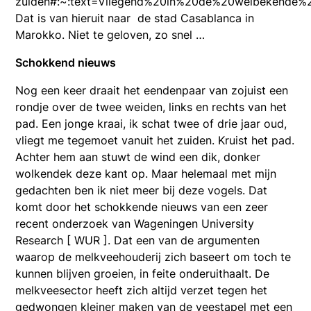
zuiden#:~:text=Vliegend%20in%20de%20welbekende%
Dat is van hieruit naar de stad Casablanca in
Marokko. Niet te geloven, zo snel …
Schokkend nieuws
Nog een keer draait het eendenpaar van zojuist een
rondje over de twee weiden, links en rechts van het
pad. Een jonge kraai, ik schat twee of drie jaar oud,
vliegt me tegemoet vanuit het zuiden. Kruist het pad.
Achter hem aan stuwt de wind een dik, donker
wolkendek deze kant op. Maar helemaal met mijn
gedachten ben ik niet meer bij deze vogels. Dat
komt door het schokkende nieuws van een zeer
recent onderzoek van Wageningen University
Research [ WUR ]. Dat een van de argumenten
waarop de melkveehouderij zich baseert om toch te
kunnen blijven groeien, in feite onderuithaalt. De
melkveesector heeft zich altijd verzet tegen het
gedwongen kleiner maken van de veestapel met een