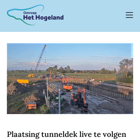
Skip
to
content
Plaatsing tunneldek live te volgen