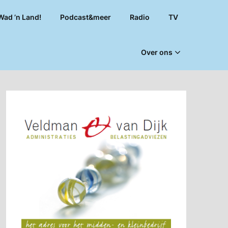
Wad ’n Land!
Podcast&meer
Radio
TV
Over ons