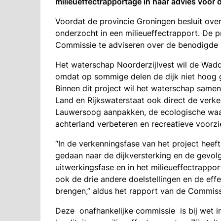
milieueffectrapportage in haar advies voor
Voordat de provincie Groningen besluit over
onderzocht in een milieueffectrapport. De p
Commissie te adviseren over de benodigde 
Het waterschap Noorderzijlvest wil de Wad
omdat op sommige delen de dijk niet hoog g
Binnen dit project wil het waterschap sam
Land en Rijkswaterstaat ook direct de verke
Lauwersoog aanpakken, de ecologische waa
achterland verbeteren en recreatieve voorzi
“In de verkenningsfase van het project heef
gedaan naar de dijkversterking en de gevol
uitwerkingsfase en in het milieueffectrapport
ook de drie andere doelstellingen en de eff
brengen,” aldus het rapport van de Commis
Deze onafhankelijke commissie is bij wet i