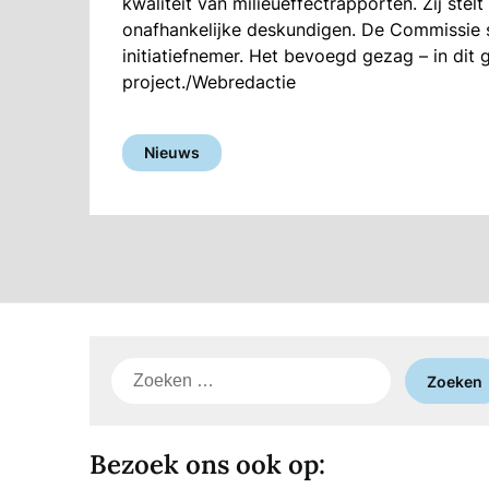
kwaliteit van milieueffectrapporten. Zij ste
onafhankelijke deskundigen. De Commissie sc
initiatiefnemer. Het bevoegd gezag – in dit 
project./Webredactie
Nieuws
Zoeken
naar:
Bezoek ons ook op: