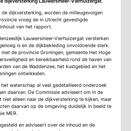
 de dijkversterking Lauwersmeer-Vierhuizergat.
 de dijkversterking, worden de milieugevolgen
rovincie vroeg de in Utrecht gevestigde
inhoud van het rapport.
denzeedijk Lauwersmeer-Vierhuizergat versterken
enoeg is en de dijkbekleding onvoldoende sterk.
en met de provincie Groningen, gemeente Het Hoge
ersveiligheid en bereikbaarheid rond de haven van
rden van de Waddenzee, het kustgebied en het
eningen ontwikkelen.
t het waterschap al veel gedetailleerd onderzoek
gen daarvan. De Commissie adviseert om in de
 niet alleen naar de dijkversterking te kijken, maar
ecten daarvan op de omgeving duidelijk in beeld te
sie MER.
ngesteld en adviseert over de inhoud en de