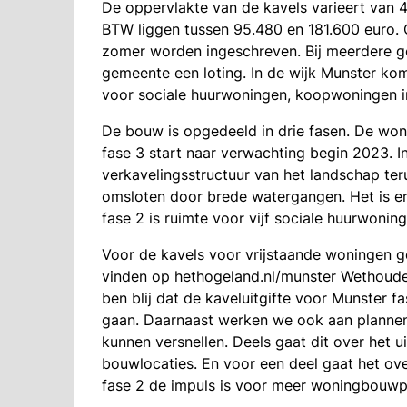
De oppervlakte van de kavels varieert van 4
BTW liggen tussen 95.480 en 181.600 euro. 
zomer worden ingeschreven. Bij meerdere ge
gemeente een loting. In de wijk Munster kom
voor sociale huurwoningen, koopwoningen in 
De bouw is opgedeeld in drie fasen. De woni
fase 3 start naar verwachting begin 2023. In
verkavelingsstructuur van het landschap teru
omsloten door brede watergangen. Het is er g
fase 2 is ruimte voor vijf sociale huurwonin
Voor de kavels voor vrijstaande woningen g
vinden op hethogeland.nl/munster Wethouder 
ben blij dat de kaveluitgifte voor Munster f
gaan. Daarnaast werken we ook aan planne
kunnen versnellen. Deels gaat dit over het
bouwlocaties. En voor een deel gaat het ove
fase 2 de impuls is voor meer woningbouwpr