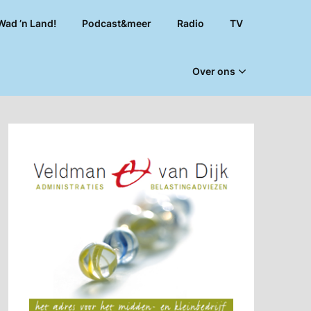
Wad ’n Land!
Podcast&meer
Radio
TV
Over ons