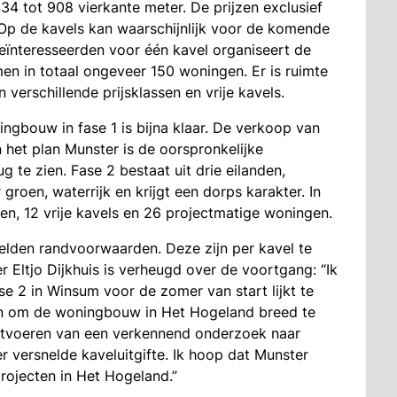
34 tot 908 vierkante meter. De prijzen exclusief
Op de kavels kan waarschijnlijk voor de komende
ïnteresseerden voor één kavel organiseert de
en in totaal ongeveer 150 woningen. Er is ruimte
verschillende prijsklassen en vrije kavels.
ngbouw in fase 1 is bijna klaar. De verkoop van
 het plan Munster is de oorspronkelijke
g te zien. Fase 2 bestaat uit drie eilanden,
roen, waterrijk en krijgt een dorps karakter. In
gen, 12 vrije kavels en 26 projectmatige woningen.
elden randvoorwaarden. Deze zijn per kavel te
Eltjo Dijkhuis is verheugd over de voortgang: “Ik
ase 2 in Winsum voor de zomer van start lijkt te
n om de woningbouw in Het Hogeland breed te
 uitvoeren van een verkennend onderzoek naar
r versnelde kaveluitgifte. Ik hoop dat Munster
ojecten in Het Hogeland.”