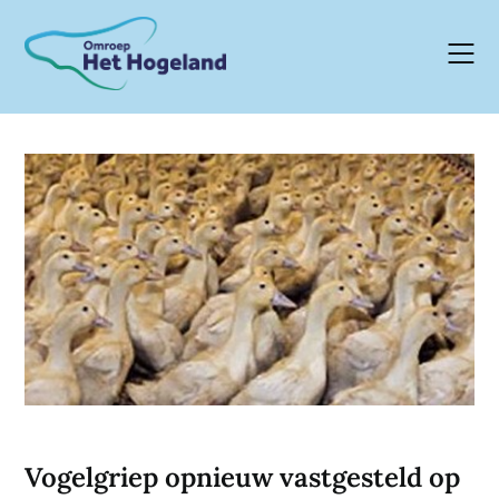
Skip
to
content
Vogelgriep opnieuw vastgesteld op