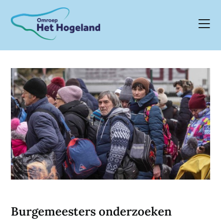
Skip
to
content
Burgemeesters onderzoeken