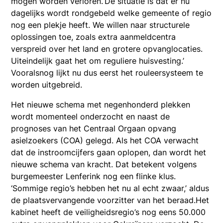
mogen worden verloren.‘De situatie is dat er nu
dagelijks wordt rondgebeld welke gemeente of regio
nog een plekje heeft. We willen naar structurele
oplossingen toe, zoals extra aanmeldcentra
verspreid over het land en grotere opvanglocaties.
Uiteindelijk gaat het om reguliere huisvesting.’
Vooralsnog lijkt nu dus eerst het rouleersysteem te
worden uitgebreid.
Het nieuwe schema met negenhonderd plekken
wordt momenteel onderzocht en naast de
prognoses van het Centraal Orgaan opvang
asielzoekers (COA) gelegd. Als het COA verwacht
dat de instroomcijfers gaan oplopen, dan wordt het
nieuwe schema van kracht. Dat betekent volgens
burgemeester Lenferink nog een flinke klus.
‘Sommige regio’s hebben het nu al echt zwaar,’ aldus
de plaatsvervangende voorzitter van het beraad.Het
kabinet heeft de veiligheidsregio’s nog eens 50.000