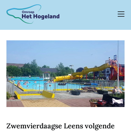
Skip
to
content
Zwemvierdaagse Leens volgende